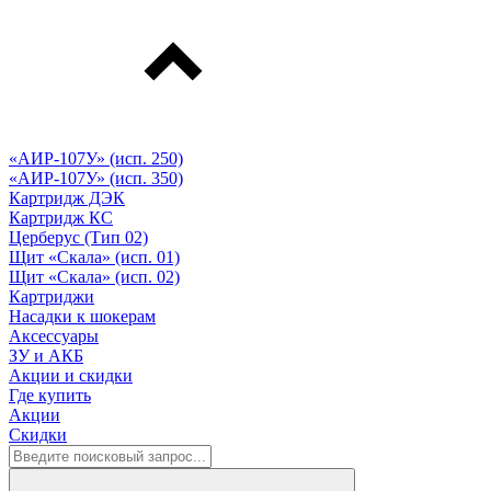
«АИР-107У» (исп. 250)
«АИР-107У» (исп. 350)
Картридж ДЭК
Картридж КС
Церберус (Тип 02)
Щит «Скала» (исп. 01)
Щит «Скала» (исп. 02)
Картриджи
Насадки к шокерам
Аксессуары
ЗУ и АКБ
Акции и скидки
Где купить
Акции
Скидки