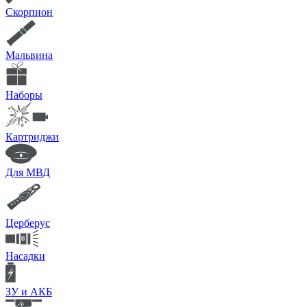
Скорпион
Мальвина
Наборы
Картриджи
Для МВД
Церберус
Насадки
ЗУ и АКБ