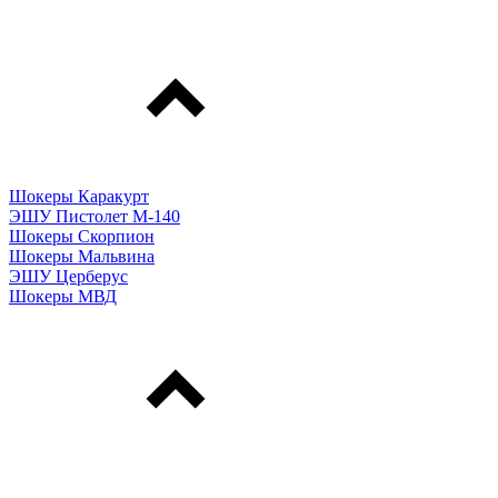
Шокеры Каракурт
ЭШУ Пистолет М-140
Шокеры Скорпион
Шокеры Мальвина
ЭШУ Церберус
Шокеры МВД