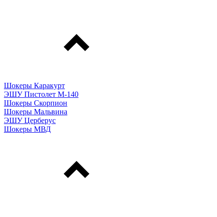
Шокеры Каракурт
ЭШУ Пистолет М-140
Шокеры Скорпион
Шокеры Мальвина
ЭШУ Церберус
Шокеры МВД