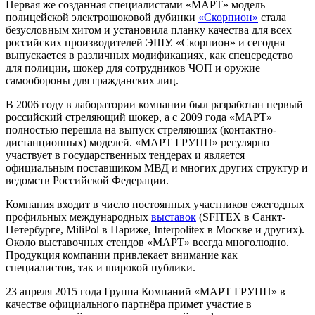
Первая же созданная специалистами «МАРТ» модель
полицейской электрошоковой дубинки
«Скорпион»
стала
безусловным хитом и установила планку качества для всех
российских производителей ЭШУ. «Скорпион» и сегодня
выпускается в различных модификациях, как спецсредство
для полиции, шокер для сотрудников ЧОП и оружие
самообороны для гражданских лиц.
В 2006 году в лаборатории компании был разработан первый
российский стреляющий шокер, а с 2009 года «МАРТ»
полностью перешла на выпуск стреляющих (контактно-
дистанционных) моделей. «МАРТ ГРУПП» регулярно
участвует в государственных тендерах и является
официальным поставщиком МВД и многих других структур и
ведомств Российской Федерации.
Компания входит в число постоянных участников ежегодных
профильных международных
выставок
(SFITEX в Санкт-
Петербурге, MiliPol в Париже, Interpolitex в Москве и других).
Около выставочных стендов «МАРТ» всегда многолюдно.
Продукция компании привлекает внимание как
специалистов, так и широкой публики.
23 апреля 2015 года Группа Компаний «МАРТ ГРУПП» в
качестве официального партнёра примет участие в