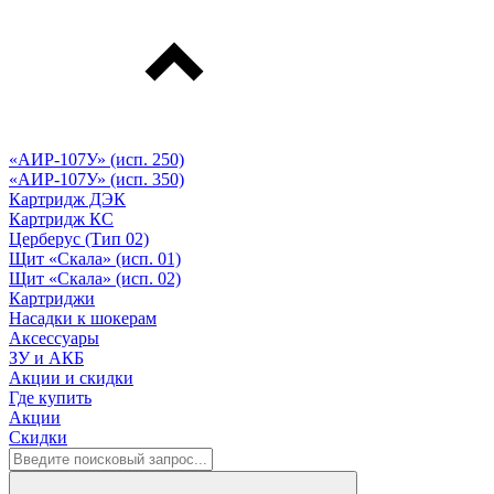
«АИР-107У» (исп. 250)
«АИР-107У» (исп. 350)
Картридж ДЭК
Картридж КС
Церберус (Тип 02)
Щит «Скала» (исп. 01)
Щит «Скала» (исп. 02)
Картриджи
Насадки к шокерам
Аксессуары
ЗУ и АКБ
Акции и скидки
Где купить
Акции
Скидки