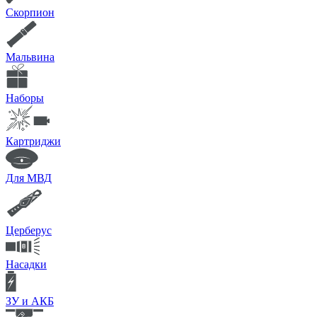
Скорпион
Мальвина
Наборы
Картриджи
Для МВД
Церберус
Насадки
ЗУ и АКБ