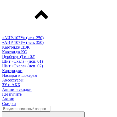
«АИР-107У» (исп. 250)
«АИР-107У» (исп. 350)
Картридж ДЭК
Картридж КС
Церберус (Тип 02)
Щит «Скала» (исп. 01)
Щит «Скала» (исп. 02)
Картриджи
Насадки к шокерам
Аксессуары
ЗУ и АКБ
Акции и скидки
Где купить
Акции
Скидки