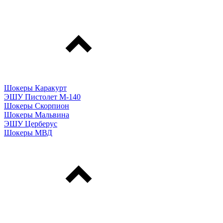
Шокеры Каракурт
ЭШУ Пистолет М-140
Шокеры Скорпион
Шокеры Мальвина
ЭШУ Церберус
Шокеры МВД