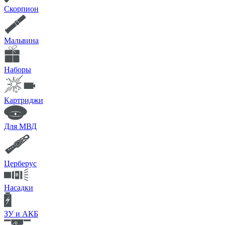
Скорпион
Мальвина
Наборы
Картриджи
Для МВД
Церберус
Насадки
ЗУ и АКБ