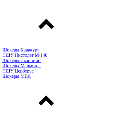
Шокеры Каракурт
ЭШУ Пистолет М-140
Шокеры Скорпион
Шокеры Мальвина
ЭШУ Церберус
Шокеры МВД