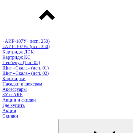
«АИР-107У» (исп. 250)
«АИР-107У» (исп. 350)
Картридж ДЭК
Картридж КС
Церберус (Тип 02)
Щит «Скала» (исп. 01)
Щит «Скала» (исп. 02)
Картриджи
Насадки к шокерам
Аксессуары
ЗУ и АКБ
Акции и скидки
Где купить
Акции
Скидки