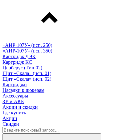
«АИР-107У» (исп. 250)
«АИР-107У» (исп. 350)
Картридж ДЭК
Картридж КС
Церберус (Тип 02)
Щит «Скала» (исп. 01)
Щит «Скала» (исп. 02)
Картриджи
Насадки к шокерам
Аксессуары
ЗУ и АКБ
Акции и скидки
Где купить
Акции
Скидки