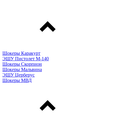
Шокеры Каракурт
ЭШУ Пистолет М-140
Шокеры Скорпион
Шокеры Мальвина
ЭШУ Церберус
Шокеры МВД