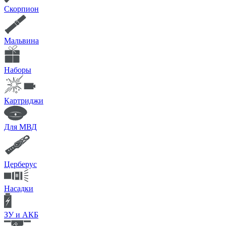
Скорпион
Мальвина
Наборы
Картриджи
Для МВД
Церберус
Насадки
ЗУ и АКБ