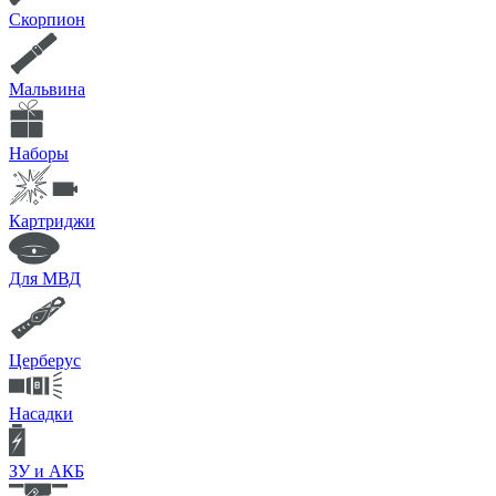
Скорпион
Мальвина
Наборы
Картриджи
Для МВД
Церберус
Насадки
ЗУ и АКБ