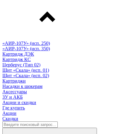
«АИР-107У» (исп. 250)
«АИР-107У» (исп. 350)
Картридж ДЭК
Картридж КС
Церберус (Тип 02)
Щит «Скала» (исп. 01)
Щит «Скала» (исп. 02)
Картриджи
Насадки к шокерам
Аксессуары
ЗУ и АКБ
Акции и скидки
Где купить
Акции
Скидки