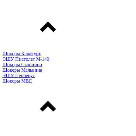
Шокеры Каракурт
ЭШУ Пистолет М-140
Шокеры Скорпион
Шокеры Мальвина
ЭШУ Церберус
Шокеры МВД