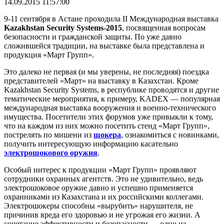
14.09.2015 11:57:00
9-11 сентября в Астане проходила II Международная выставка
Kazakhstan Security Systems-2015
, посвященная вопросам
безопасности и гражданской защиты. По уже давно
сложившейся традиции, на выставке была представлена и
продукция «Март Групп».
Это далеко не первая (и мы уверены, не последняя) поездка
представителей «Март» на выставку в Казахстан. Кроме
Kazakhstan Security Systems, в республике проводятся и другие
тематические мероприятия, к примеру, KADEX — популярная
международная выставка вооружения и военно-технического
имущества. Посетители этих форумов уже привыкли к тому,
что на каждом из них можно посетить стенд «Март Групп»,
пострелять по мишени из
шокера
, ознакомиться с новинками,
получить интересующую информацию касательно
электрошокового оружия
.
Особый интерес к продукции «Март Групп» проявляют
сотрудники охранных агентств. Это не удивительно, ведь
электрошоковое оружие давно и успешно применяется
охранниками из Казахстана и их российскими коллегами.
Электрошокеры способны «вырубить» нарушителя, не
причинив вреда его здоровью и не угрожая его жизни. А
сочетание эффективности и безопасности — одно из