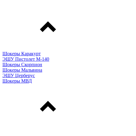
Шокеры Каракурт
ЭШУ Пистолет М-140
Шокеры Скорпион
Шокеры Мальвина
ЭШУ Церберус
Шокеры МВД