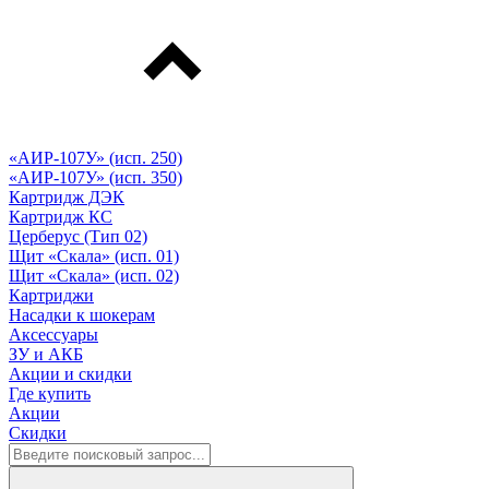
«АИР-107У» (исп. 250)
«АИР-107У» (исп. 350)
Картридж ДЭК
Картридж КС
Церберус (Тип 02)
Щит «Скала» (исп. 01)
Щит «Скала» (исп. 02)
Картриджи
Насадки к шокерам
Аксессуары
ЗУ и АКБ
Акции и скидки
Где купить
Акции
Скидки