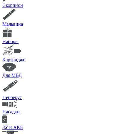
Скорпион
Мальвина
Наборы
Картриджи
Для МВД
Церберус
Насадки
ЗУ и АКБ