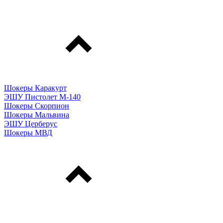
Шокеры Каракурт
ЭШУ Пистолет М-140
Шокеры Скорпион
Шокеры Мальвина
ЭШУ Церберус
Шокеры МВД