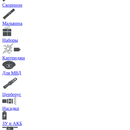
Скорпион
Мальвина
Наборы
Картриджи
Для МВД
Церберус
Насадки
ЗУ и АКБ