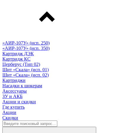
«АИР-107У» (исп. 250)
«АИР-107У» (исп. 350)
Картридж ДЭК
Картридж КС
Церберус (Тип 02)
Щит «Скала» (исп. 01)
Щит «Скала» (исп. 02)
Картриджи
Насадки к шокерам
Аксессуары
ЗУ и АКБ
Акции и скидки
Где купить
Акции
Скидки