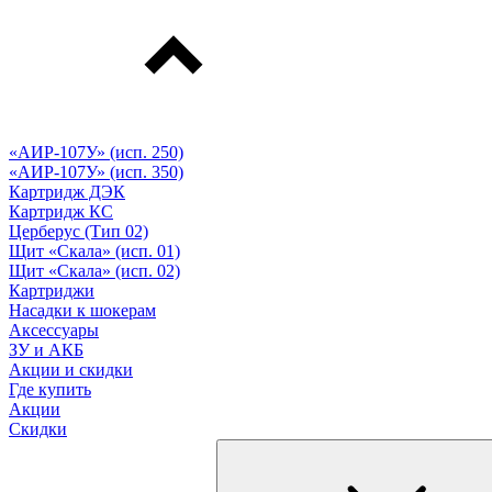
«АИР-107У» (исп. 250)
«АИР-107У» (исп. 350)
Картридж ДЭК
Картридж КС
Церберус (Тип 02)
Щит «Скала» (исп. 01)
Щит «Скала» (исп. 02)
Картриджи
Насадки к шокерам
Аксессуары
ЗУ и АКБ
Акции и скидки
Где купить
Акции
Скидки