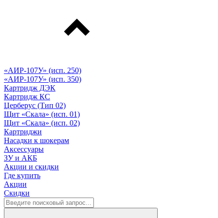
«АИР-107У» (исп. 250)
«АИР-107У» (исп. 350)
Картридж ДЭК
Картридж КС
Церберус (Тип 02)
Щит «Скала» (исп. 01)
Щит «Скала» (исп. 02)
Картриджи
Насадки к шокерам
Аксессуары
ЗУ и АКБ
Акции и скидки
Где купить
Акции
Скидки