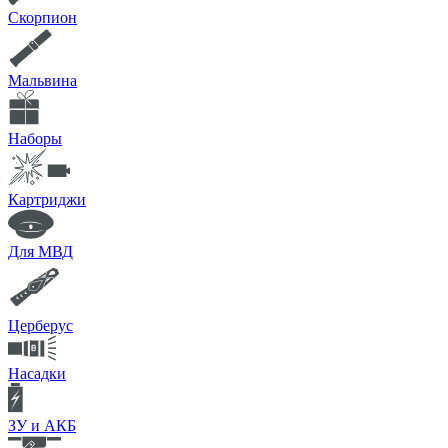
Скорпион
Мальвина
Наборы
Картриджи
Для МВД
Церберус
Насадки
ЗУ и АКБ