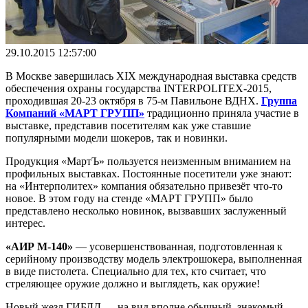
29.10.2015 12:57:00
В Москве завершилась XIX международная выставка средств
обеспечения охраны государства INTERPOLITEX-2015,
проходившая 20-23 октября в 75-м Павильоне ВДНХ.
Группа
Компаний «МАРТ ГРУПП»
традиционно приняла участие в
выставке, представив посетителям как уже ставшие
популярными модели шокеров, так и новинки.
Продукция «МартЪ» пользуется неизменным вниманием на
профильных выставках. Постоянные посетители уже знают:
на «Интерполитех» компания обязательно привезёт что-то
новое. В этом году на стенде «МАРТ ГРУПП» было
представлено несколько новинок, вызвавших заслуженный
интерес.
«АИР М-140»
— усовершенствованная, подготовленная к
серийному производству модель электрошокера, выполненная
в виде пистолета. Специально для тех, кто считает, что
стреляющее оружие должно и выглядеть, как оружие!
Новый жезл ГИБДД — на вид вполне обычный, знакомый