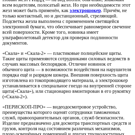
всем водителям, полосатый жезл. Но при необходимости этот
жезл может быть применён, как
электрошокер
. Причём, не
только контактный, но и дистанционный, стреляющий.
Подсветка жезла выполнена с применением светящейся
электронной бумаги, что обеспечивает равномерное свечение
всей поверхности. Кроме того, новинка имеет
ультрафиолетовый детектор для проверки подлинности
документов.
«Скала» и «Скала-2» — пластиковые полицейские щиты.
Такие щиты применяются сотрудниками силовых ведомств в
случаях массовых беспорядков. Отличие новинок от
обычного щита — в возможности воздействия на нарушителя
порядка ещё и разрядом шокера. Внешняя поверхность щита
изготовлена из токопроводящего материала, а электрошокер
устанавливается в специальное гнездо на внутренней стороне
щита(«Скала»), или стационарно вмонтирован в его рукоятку
(«Скала-2»).
«ПЕРИСКОП-ПРО» — видеодосмотровое устройство,
преимущества которого оценят сотрудники таможенных
служб, правоохранительных органов, служб безопасности.
Изделие предназначено для досмотра транспортных средств и
грузов, контроля над состоянием различных механизмов,
плохо освещённых помещений и других труднодоступных