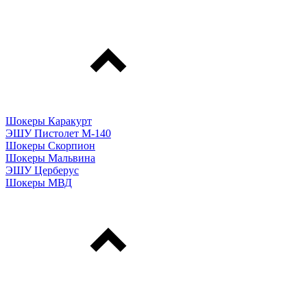
Шокеры Каракурт
ЭШУ Пистолет М-140
Шокеры Скорпион
Шокеры Мальвина
ЭШУ Церберус
Шокеры МВД