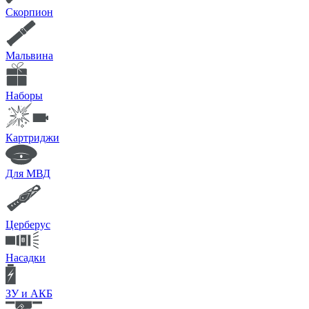
Скорпион
Мальвина
Наборы
Картриджи
Для МВД
Церберус
Насадки
ЗУ и АКБ