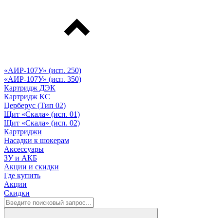
«АИР-107У» (исп. 250)
«АИР-107У» (исп. 350)
Картридж ДЭК
Картридж КС
Церберус (Тип 02)
Щит «Скала» (исп. 01)
Щит «Скала» (исп. 02)
Картриджи
Насадки к шокерам
Аксессуары
ЗУ и АКБ
Акции и скидки
Где купить
Акции
Скидки