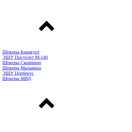
Шокеры Каракурт
ЭШУ Пистолет М-140
Шокеры Скорпион
Шокеры Мальвина
ЭШУ Церберус
Шокеры МВД