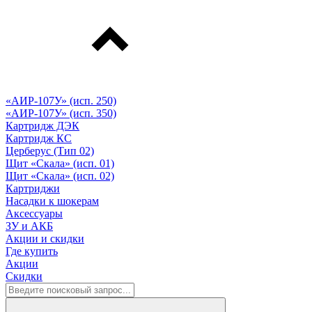
«АИР-107У» (исп. 250)
«АИР-107У» (исп. 350)
Картридж ДЭК
Картридж КС
Церберус (Тип 02)
Щит «Скала» (исп. 01)
Щит «Скала» (исп. 02)
Картриджи
Насадки к шокерам
Аксессуары
ЗУ и АКБ
Акции и скидки
Где купить
Акции
Скидки