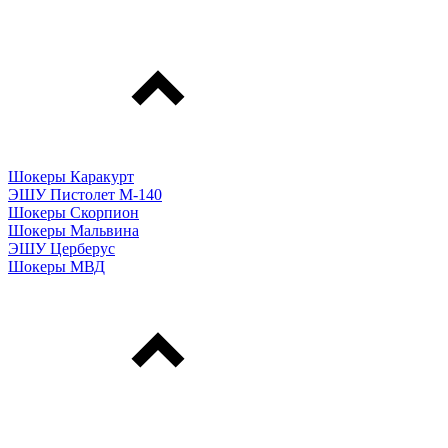
Шокеры Каракурт
ЭШУ Пистолет М-140
Шокеры Скорпион
Шокеры Мальвина
ЭШУ Церберус
Шокеры МВД