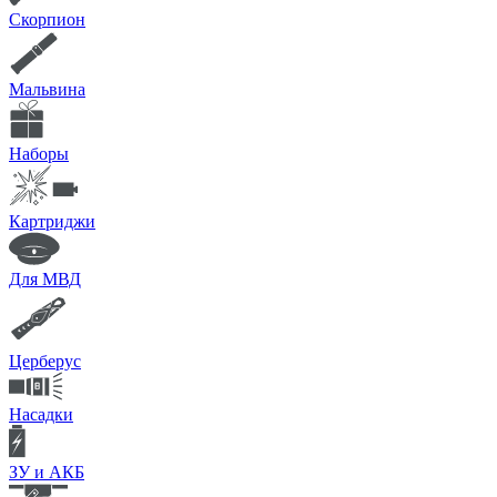
Скорпион
Мальвина
Наборы
Картриджи
Для МВД
Церберус
Насадки
ЗУ и АКБ