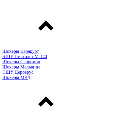
Шокеры Каракурт
ЭШУ Пистолет М-140
Шокеры Скорпион
Шокеры Мальвина
ЭШУ Церберус
Шокеры МВД