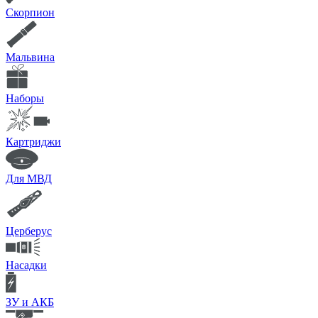
Скорпион
Мальвина
Наборы
Картриджи
Для МВД
Церберус
Насадки
ЗУ и АКБ