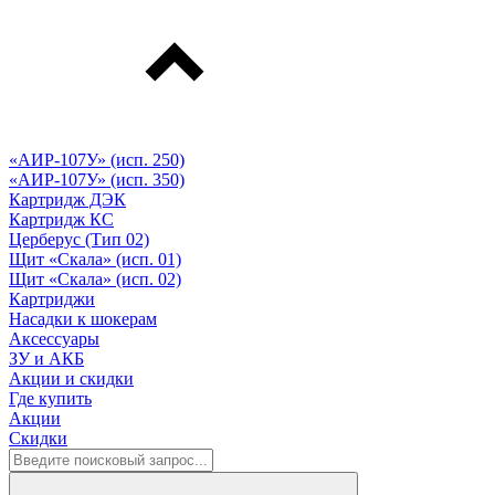
«АИР-107У» (исп. 250)
«АИР-107У» (исп. 350)
Картридж ДЭК
Картридж КС
Церберус (Тип 02)
Щит «Скала» (исп. 01)
Щит «Скала» (исп. 02)
Картриджи
Насадки к шокерам
Аксессуары
ЗУ и АКБ
Акции и скидки
Где купить
Акции
Скидки