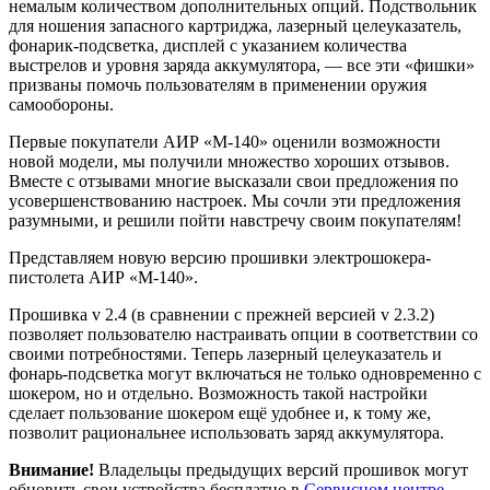
немалым количеством дополнительных опций. Подствольник
для ношения запасного картриджа, лазерный целеуказатель,
фонарик-подсветка, дисплей с указанием количества
выстрелов и уровня заряда аккумулятора, — все эти «фишки»
призваны помочь пользователям в применении оружия
самообороны.
Первые покупатели АИР «М-140» оценили возможности
новой модели, мы получили множество хороших отзывов.
Вместе с отзывами многие высказали свои предложения по
усовершенствованию настроек. Мы сочли эти предложения
разумными, и решили пойти навстречу своим покупателям!
Представляем новую версию прошивки электрошокера-
пистолета АИР «М-140».
Прошивка v 2.4 (в сравнении с прежней версией
v
2.3.2)
позволяет пользователю настраивать опции в соответствии со
своими потребностями. Теперь лазерный целеуказатель и
фонарь-подсветка могут включаться не только одновременно с
шокером, но и отдельно. Возможность такой настройки
сделает пользование шокером ещё удобнее и, к тому же,
позволит рациональнее использовать заряд аккумулятора.
Внимание!
Владельцы предыдущих версий прошивок могут
обновить свои устройства бесплатно в
Сервисном центре