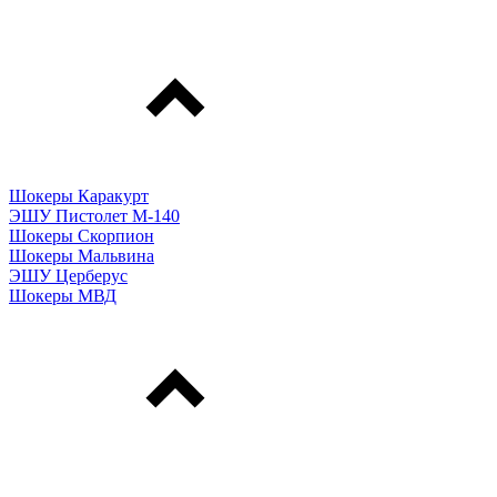
Шокеры Каракурт
ЭШУ Пистолет М-140
Шокеры Скорпион
Шокеры Мальвина
ЭШУ Церберус
Шокеры МВД