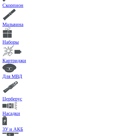
Скорпион
Мальвина
Наборы
Картриджи
Для МВД
Церберус
Насадки
ЗУ и АКБ