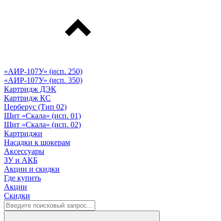
«АИР-107У» (исп. 250)
«АИР-107У» (исп. 350)
Картридж ДЭК
Картридж КС
Церберус (Тип 02)
Щит «Скала» (исп. 01)
Щит «Скала» (исп. 02)
Картриджи
Насадки к шокерам
Аксессуары
ЗУ и АКБ
Акции и скидки
Где купить
Акции
Скидки