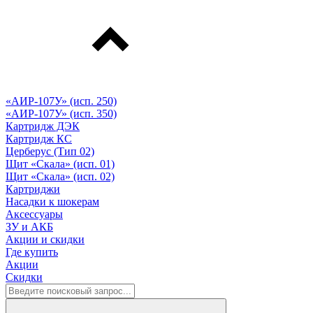
«АИР-107У» (исп. 250)
«АИР-107У» (исп. 350)
Картридж ДЭК
Картридж КС
Церберус (Тип 02)
Щит «Скала» (исп. 01)
Щит «Скала» (исп. 02)
Картриджи
Насадки к шокерам
Аксессуары
ЗУ и АКБ
Акции и скидки
Где купить
Акции
Скидки