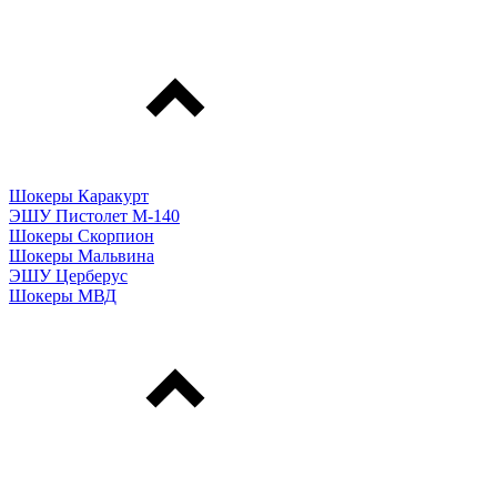
Шокеры Каракурт
ЭШУ Пистолет М-140
Шокеры Скорпион
Шокеры Мальвина
ЭШУ Церберус
Шокеры МВД