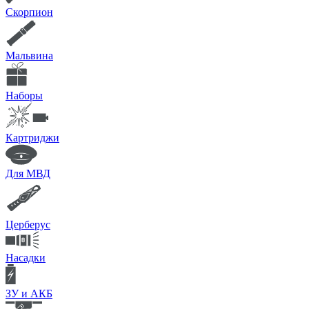
Скорпион
Мальвина
Наборы
Картриджи
Для МВД
Церберус
Насадки
ЗУ и АКБ