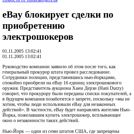
eBay блокирует сделки по
приобретению
электрошокеров
01.11.2005 13:02:41
01.11.2005 13:02:41
Руководство компании заявило об этом после того, как
генеральный прокурор штата провел расследование.
Сотрудники полиции, представившись нью-йоркцами,
спокойно приобрели на eBay 16 единиц электрошокового
оружия. Представитель аукциона Хани Дерзи (Hani Durzy)
говорит, что прокурору были переданы списки покупателей, а
в будущем компания позаботится о запрете, поскольку «мы не
хотим, чтобы люди использовали eBay для незаконных
действий». В частности, eBay будет направлять жителям Нью-
Йорка, пожелавшим купить электрошокер, всплывающее
окно о незаконности таких действий.
Нью-Йорк — один из семи штатов США, где запрещены