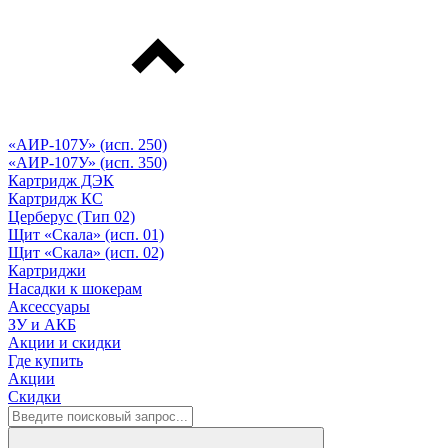
«АИР-107У» (исп. 250)
«АИР-107У» (исп. 350)
Картридж ДЭК
Картридж КС
Церберус (Тип 02)
Щит «Скала» (исп. 01)
Щит «Скала» (исп. 02)
Картриджи
Насадки к шокерам
Аксессуары
ЗУ и АКБ
Акции и скидки
Где купить
Акции
Скидки