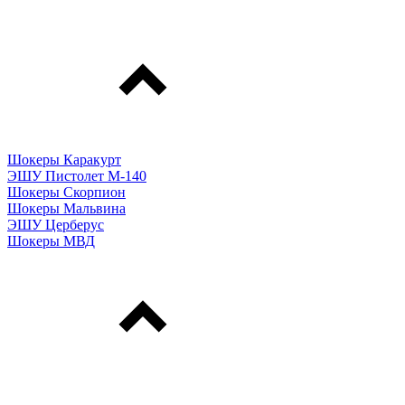
Шокеры Каракурт
ЭШУ Пистолет М-140
Шокеры Скорпион
Шокеры Мальвина
ЭШУ Церберус
Шокеры МВД