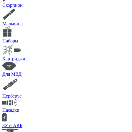
Скорпион
Мальвина
Наборы
Картриджи
Для МВД
Церберус
Насадки
ЗУ и АКБ