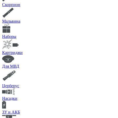
Скорпион
Мальвина
Наборы
Картриджи
Для МВД
Церберус
Насадки
ЗУ и АКБ