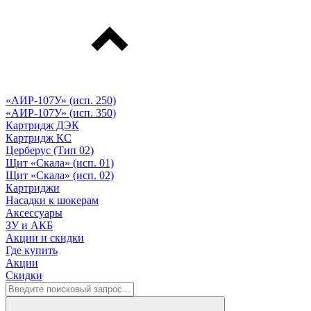
«АИР-107У» (исп. 250)
«АИР-107У» (исп. 350)
Картридж ДЭК
Картридж КС
Церберус (Тип 02)
Щит «Скала» (исп. 01)
Щит «Скала» (исп. 02)
Картриджи
Насадки к шокерам
Аксессуары
ЗУ и АКБ
Акции и скидки
Где купить
Акции
Скидки