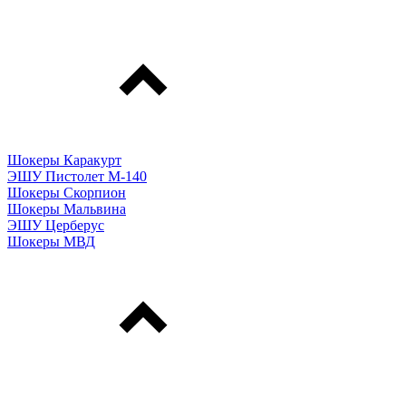
Шокеры Каракурт
ЭШУ Пистолет М-140
Шокеры Скорпион
Шокеры Мальвина
ЭШУ Церберус
Шокеры МВД