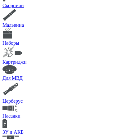
Скорпион
Мальвина
Наборы
Картриджи
Для МВД
Церберус
Насадки
ЗУ и АКБ