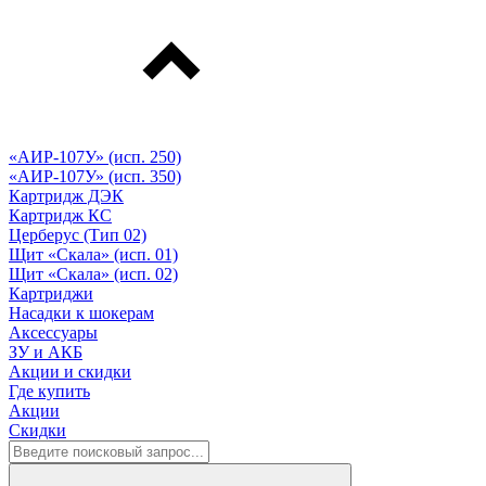
«АИР-107У» (исп. 250)
«АИР-107У» (исп. 350)
Картридж ДЭК
Картридж КС
Церберус (Тип 02)
Щит «Скала» (исп. 01)
Щит «Скала» (исп. 02)
Картриджи
Насадки к шокерам
Аксессуары
ЗУ и АКБ
Акции и скидки
Где купить
Акции
Скидки