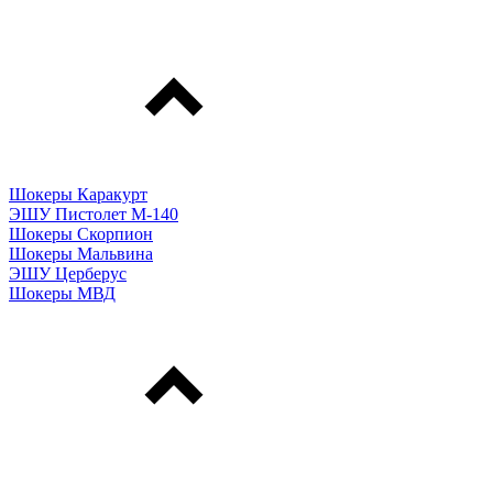
Шокеры Каракурт
ЭШУ Пистолет М-140
Шокеры Скорпион
Шокеры Мальвина
ЭШУ Церберус
Шокеры МВД