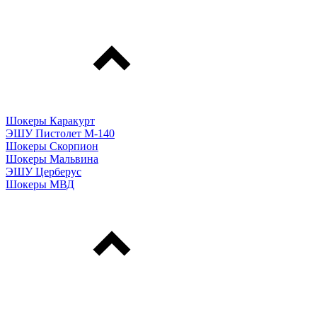
Шокеры Каракурт
ЭШУ Пистолет М-140
Шокеры Скорпион
Шокеры Мальвина
ЭШУ Церберус
Шокеры МВД