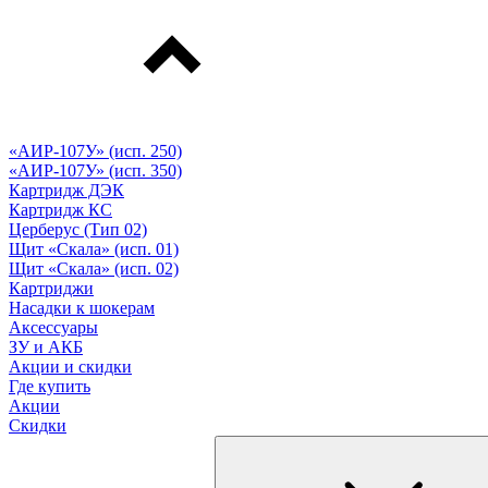
«АИР-107У» (исп. 250)
«АИР-107У» (исп. 350)
Картридж ДЭК
Картридж КС
Церберус (Тип 02)
Щит «Скала» (исп. 01)
Щит «Скала» (исп. 02)
Картриджи
Насадки к шокерам
Аксессуары
ЗУ и АКБ
Акции и скидки
Где купить
Акции
Скидки