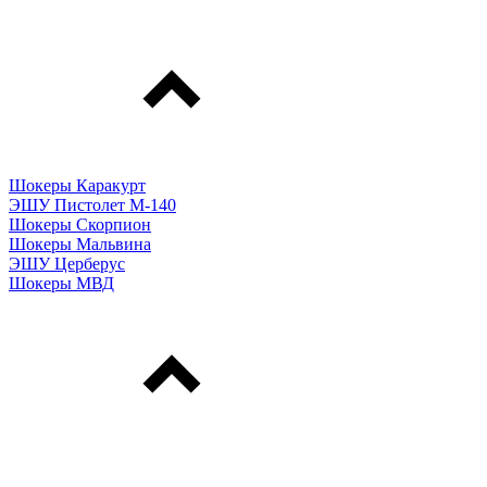
Шокеры Каракурт
ЭШУ Пистолет М-140
Шокеры Скорпион
Шокеры Мальвина
ЭШУ Церберус
Шокеры МВД