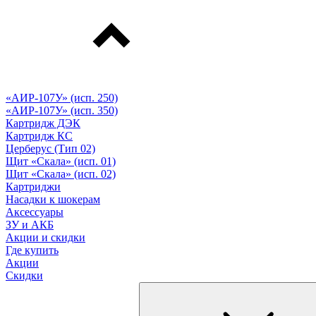
«АИР-107У» (исп. 250)
«АИР-107У» (исп. 350)
Картридж ДЭК
Картридж КС
Церберус (Тип 02)
Щит «Скала» (исп. 01)
Щит «Скала» (исп. 02)
Картриджи
Насадки к шокерам
Аксессуары
ЗУ и АКБ
Акции и скидки
Где купить
Акции
Скидки