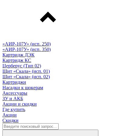
«АИР-107У» (исп. 250)
«АИР-107У» (исп. 350)
Картридж ДЭК
Картридж КС
Церберус (Тип 02)
Щит «Скала» (исп. 01)
Щит «Скала» (исп. 02)
Картриджи
Насадки к шокерам
Аксессуары
ЗУ и АКБ
Акции и скидки
Где купить
Акции
Скидки