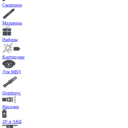
Скорпион
Мальвина
Наборы
Картриджи
Для МВД
Церберус
Насадки
ЗУ и АКБ