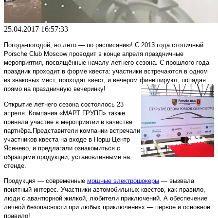
25.04.2017 16:57:33
Погода-погодой, но лето — по расписанию! С 2013 года столичный
Porsche Club Moscow проводит в конце апреля праздничные
мероприятия, посвящённые началу летнего сезона. С прошлого года
праздник проходит в форме квеста: участники встречаются в одном
из знаковых мест, проходят квест, и вечером финишируют,
попадая
прямо на праздничную вечеринку!
Открытие летнего сезона состоялось 23
апреля. Компания «МАРТ ГРУПП» также
приняла участие в мероприятии в качестве
партнёра.
Представители компании встречали
участников квеста на входе в Порш Центр
Ясенево, и предлагали ознакомиться с
образцами продукции, установленными на
стенде.
Продукция — современные
мощные электрошокеры
— вызвала
понятный интерес. Участники автомобильных квестов, как правило,
люди с авантюрной жилкой, любители приключений. А обеспечение
личной безопасности при любых приключениях — первое и основное
правило!