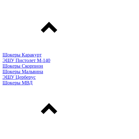
Шокеры Каракурт
ЭШУ Пистолет М-140
Шокеры Скорпион
Шокеры Мальвина
ЭШУ Церберус
Шокеры МВД