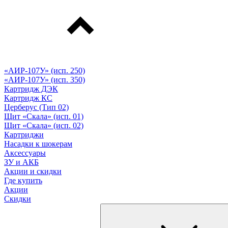
«АИР-107У» (исп. 250)
«АИР-107У» (исп. 350)
Картридж ДЭК
Картридж КС
Церберус (Тип 02)
Щит «Скала» (исп. 01)
Щит «Скала» (исп. 02)
Картриджи
Насадки к шокерам
Аксессуары
ЗУ и АКБ
Акции и скидки
Где купить
Акции
Скидки