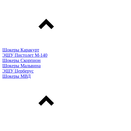
Шокеры Каракурт
ЭШУ Пистолет М-140
Шокеры Скорпион
Шокеры Мальвина
ЭШУ Церберус
Шокеры МВД