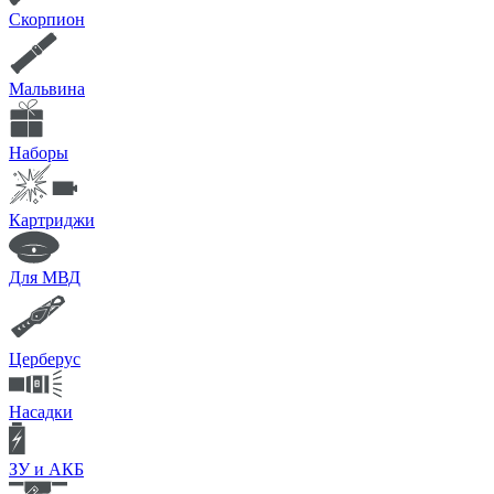
Скорпион
Мальвина
Наборы
Картриджи
Для МВД
Церберус
Насадки
ЗУ и АКБ