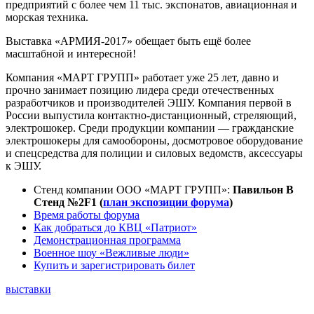
предприятий с более чем 11 тыс. экспонатов, авиационная и
морская техника.
Выставка «АРМИЯ-2017» обещает быть ещё более
масштабной и интересной!
Компания «МАРТ ГРУПП» работает уже 25 лет, давно и
прочно занимает позицию лидера среди отечественных
разработчиков и производителей ЭШУ. Компания первой в
России выпустила контактно-дистанционный, стреляющий,
электрошокер. Среди продукции компании — гражданские
электрошокеры для самообороны, досмотровое оборудование
и спецсредства для полиции и силовых ведомств, аксессуары
к ЭШУ.
Стенд компании ООО «МАРТ ГРУПП»:
Павильон B
Стенд №2F1 (
план экспозиции форума
)
Время работы форума
Как добраться до КВЦ
«
Патриот
»
Демонстрационная программа
Военное шоу
«
Вежливые люди
»
Купить и зарегистрировать билет
выставки