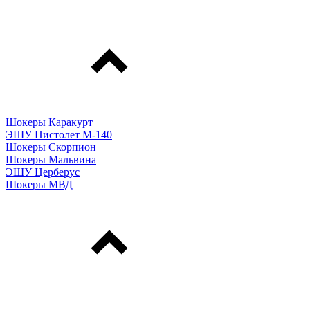
Шокеры Каракурт
ЭШУ Пистолет М-140
Шокеры Скорпион
Шокеры Мальвина
ЭШУ Церберус
Шокеры МВД