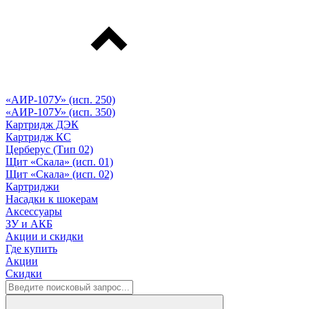
«АИР-107У» (исп. 250)
«АИР-107У» (исп. 350)
Картридж ДЭК
Картридж КС
Церберус (Тип 02)
Щит «Скала» (исп. 01)
Щит «Скала» (исп. 02)
Картриджи
Насадки к шокерам
Аксессуары
ЗУ и АКБ
Акции и скидки
Где купить
Акции
Скидки