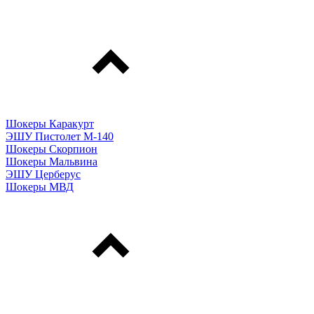
Шокеры Каракурт
ЭШУ Пистолет М-140
Шокеры Скорпион
Шокеры Мальвина
ЭШУ Церберус
Шокеры МВД