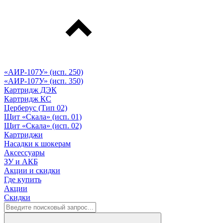
«АИР-107У» (исп. 250)
«АИР-107У» (исп. 350)
Картридж ДЭК
Картридж КС
Церберус (Тип 02)
Щит «Скала» (исп. 01)
Щит «Скала» (исп. 02)
Картриджи
Насадки к шокерам
Аксессуары
ЗУ и АКБ
Акции и скидки
Где купить
Акции
Скидки