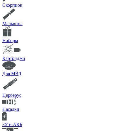
Скорпион
Мальвина
Наборы
Картриджи
Для МВД
Церберус
Насадки
ЗУ и АКБ