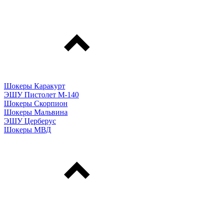
Шокеры Каракурт
ЭШУ Пистолет М-140
Шокеры Скорпион
Шокеры Мальвина
ЭШУ Церберус
Шокеры МВД