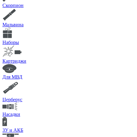
Скорпион
Мальвина
Наборы
Картриджи
Для МВД
Церберус
Насадки
ЗУ и АКБ