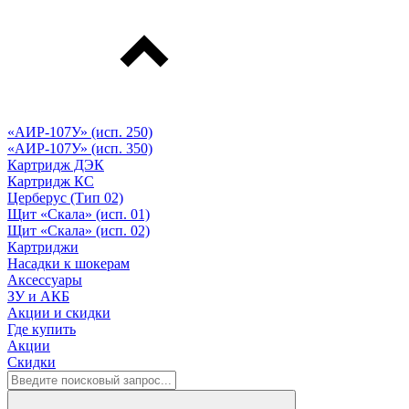
«АИР-107У» (исп. 250)
«АИР-107У» (исп. 350)
Картридж ДЭК
Картридж КС
Церберус (Тип 02)
Щит «Скала» (исп. 01)
Щит «Скала» (исп. 02)
Картриджи
Насадки к шокерам
Аксессуары
ЗУ и АКБ
Акции и скидки
Где купить
Акции
Скидки