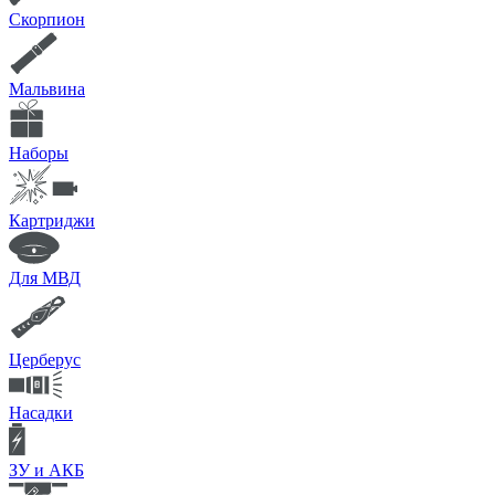
Скорпион
Мальвина
Наборы
Картриджи
Для МВД
Церберус
Насадки
ЗУ и АКБ