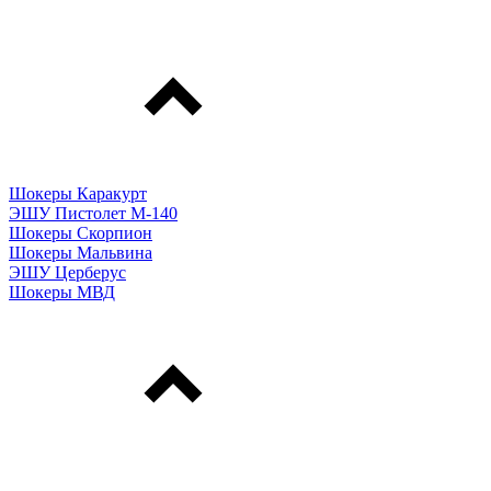
Шокеры Каракурт
ЭШУ Пистолет М-140
Шокеры Скорпион
Шокеры Мальвина
ЭШУ Церберус
Шокеры МВД