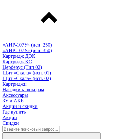
«АИР-107У» (исп. 250)
«АИР-107У» (исп. 350)
Картридж ДЭК
Картридж КС
Церберус (Тип 02)
Щит «Скала» (исп. 01)
Щит «Скала» (исп. 02)
Картриджи
Насадки к шокерам
Аксессуары
ЗУ и АКБ
Акции и скидки
Где купить
Акции
Скидки