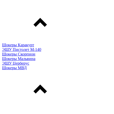
Шокеры Каракурт
ЭШУ Пистолет М-140
Шокеры Скорпион
Шокеры Мальвина
ЭШУ Церберус
Шокеры МВД