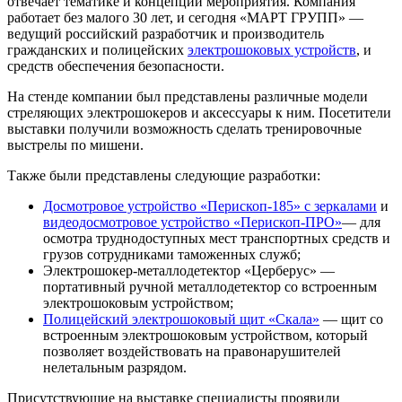
отвечает тематике и концепции мероприятия. Компания
работает без малого 30 лет, и сегодня «МАРТ ГРУПП» —
ведущий российский разработчик и производитель
гражданских и полицейских
электрошоковых устройств
, и
средств обеспечения безопасности.
На стенде компании был представлены различные модели
стреляющих электрошокеров и аксессуары к ним. Посетители
выставки получили возможность сделать тренировочные
выстрелы по мишени.
Также были представлены следующие разработки:
Досмотровое устройство «Перископ-185» с зеркалами
и
видеодосмотровое устройство «Перископ-ПРО»
— для
осмотра труднодоступных мест транспортных средств и
грузов сотрудниками таможенных служб;
Электрошокер-металлодетектор «Церберус» —
портативный ручной металлодетектор со встроенным
электрошоковым устройством;
Полицейский электрошоковый щит «Скала»
— щит со
встроенным электрошоковым устройством, который
позволяет воздействовать на правонарушителей
нелетальным разрядом.
Присутствующие на выставке специалисты проявили