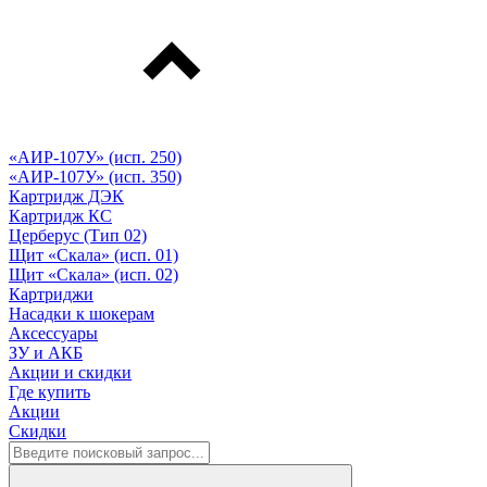
«АИР-107У» (исп. 250)
«АИР-107У» (исп. 350)
Картридж ДЭК
Картридж КС
Церберус (Тип 02)
Щит «Скала» (исп. 01)
Щит «Скала» (исп. 02)
Картриджи
Насадки к шокерам
Аксессуары
ЗУ и АКБ
Акции и скидки
Где купить
Акции
Скидки