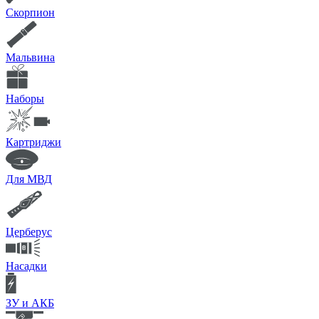
Скорпион
Мальвина
Наборы
Картриджи
Для МВД
Церберус
Насадки
ЗУ и АКБ