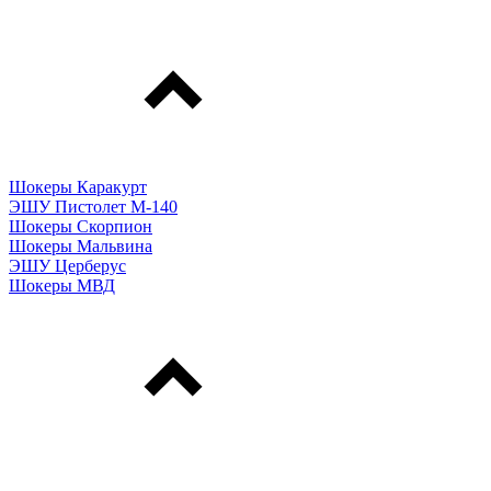
Шокеры Каракурт
ЭШУ Пистолет М-140
Шокеры Скорпион
Шокеры Мальвина
ЭШУ Церберус
Шокеры МВД