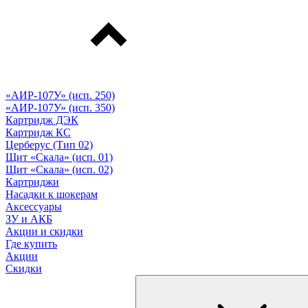
«АИР-107У» (исп. 250)
«АИР-107У» (исп. 350)
Картридж ДЭК
Картридж КС
Церберус (Тип 02)
Щит «Скала» (исп. 01)
Щит «Скала» (исп. 02)
Картриджи
Насадки к шокерам
Аксессуары
ЗУ и АКБ
Акции и скидки
Где купить
Акции
Скидки