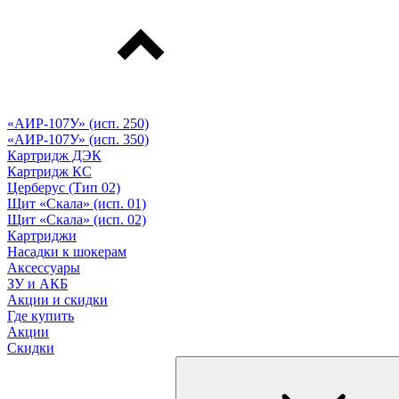
«АИР-107У» (исп. 250)
«АИР-107У» (исп. 350)
Картридж ДЭК
Картридж КС
Церберус (Тип 02)
Щит «Скала» (исп. 01)
Щит «Скала» (исп. 02)
Картриджи
Насадки к шокерам
Аксессуары
ЗУ и АКБ
Акции и скидки
Где купить
Акции
Скидки