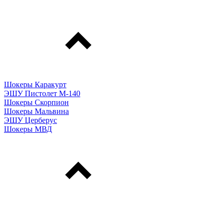
Шокеры Каракурт
ЭШУ Пистолет М-140
Шокеры Скорпион
Шокеры Мальвина
ЭШУ Церберус
Шокеры МВД