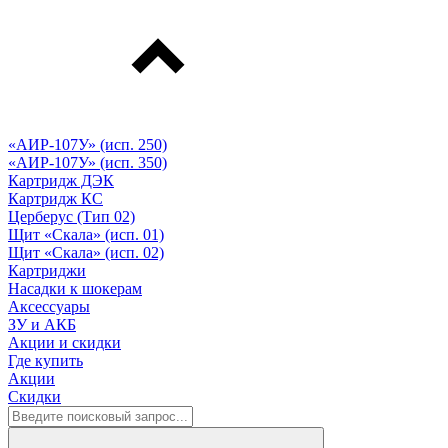
«АИР-107У» (исп. 250)
«АИР-107У» (исп. 350)
Картридж ДЭК
Картридж КС
Церберус (Тип 02)
Щит «Скала» (исп. 01)
Щит «Скала» (исп. 02)
Картриджи
Насадки к шокерам
Аксессуары
ЗУ и АКБ
Акции и скидки
Где купить
Акции
Скидки