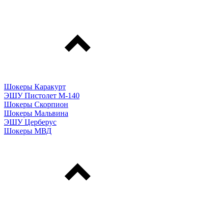
Шокеры Каракурт
ЭШУ Пистолет М-140
Шокеры Скорпион
Шокеры Мальвина
ЭШУ Церберус
Шокеры МВД