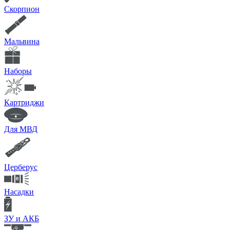
Скорпион
Мальвина
Наборы
Картриджи
Для МВД
Церберус
Насадки
ЗУ и АКБ