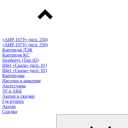
«АИР-107У» (исп. 250)
«АИР-107У» (исп. 350)
Картридж ДЭК
Картридж КС
Церберус (Тип 02)
Щит «Скала» (исп. 01)
Щит «Скала» (исп. 02)
Картриджи
Насадки к шокерам
Аксессуары
ЗУ и АКБ
Акции и скидки
Где купить
Акции
Скидки