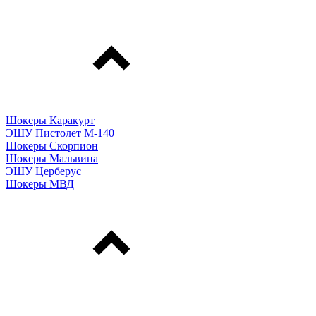
Шокеры Каракурт
ЭШУ Пистолет М-140
Шокеры Скорпион
Шокеры Мальвина
ЭШУ Церберус
Шокеры МВД