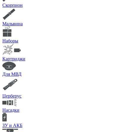
Скорпион
Мальвина
Наборы
Картриджи
Для МВД
Церберус
Насадки
ЗУ и АКБ