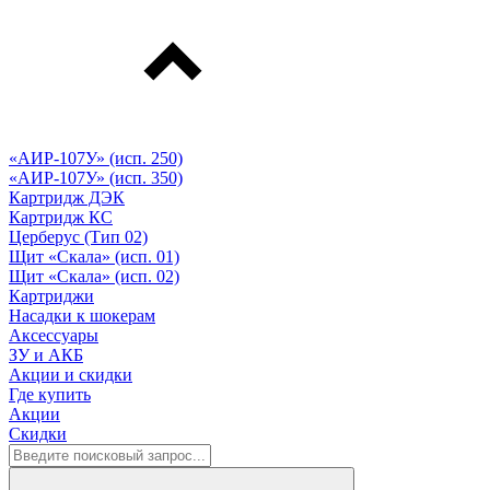
«АИР-107У» (исп. 250)
«АИР-107У» (исп. 350)
Картридж ДЭК
Картридж КС
Церберус (Тип 02)
Щит «Скала» (исп. 01)
Щит «Скала» (исп. 02)
Картриджи
Насадки к шокерам
Аксессуары
ЗУ и АКБ
Акции и скидки
Где купить
Акции
Скидки