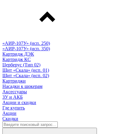
«АИР-107У» (исп. 250)
«АИР-107У» (исп. 350)
Картридж ДЭК
Картридж КС
Церберус (Тип 02)
Щит «Скала» (исп. 01)
Щит «Скала» (исп. 02)
Картриджи
Насадки к шокерам
Аксессуары
ЗУ и АКБ
Акции и скидки
Где купить
Акции
Скидки