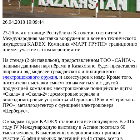
26.04.2018 19:09:44
23-26 мая в столице Республики Казахстан состоится V
Международная выставка вооружения и военно-технического
имущества KADEX. Компания «МАРТ ГРУПП» традиционно
примет участие в этом мероприятии.
На стенде (2-ой павильон), предоставленном ТОО «САЙГА»,
нашими давними партнёрами в Казахстане, будет представлен
широкий ряд моделей гражданского и полицейского
электрошокового оружия
, и аксессуаров к нему. Кроме того,
посетители выставки смогут ознакомиться и с другой
продукцией компании: электрошоковые полицейские щиты
«Скала» и «Скала-2»; досмотровые зеркала и
видеодосмотровые устройства «Перископ-185» и «Перископ-
ПРО»; металлодетектор с функцией электрошокера
«Церберус».
С каждым годом KADEX становится всё популярнее. В 2016
году IV Международную выставку в Астане посетило 60
тысяч человек. В выставочных мероприятиях приняли
участие 55 официальных делегаций из 44 стран, всего в