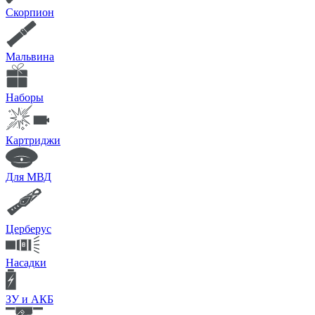
Скорпион
Мальвина
Наборы
Картриджи
Для МВД
Церберус
Насадки
ЗУ и АКБ