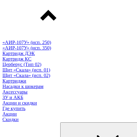
«АИР-107У» (исп. 250)
«АИР-107У» (исп. 350)
Картридж ДЭК
Картридж КС
Церберус (Тип 02)
Щит «Скала» (исп. 01)
Щит «Скала» (исп. 02)
Картриджи
Насадки к шокерам
Аксессуары
ЗУ и АКБ
Акции и скидки
Где купить
Акции
Скидки