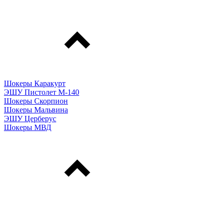
Шокеры Каракурт
ЭШУ Пистолет М-140
Шокеры Скорпион
Шокеры Мальвина
ЭШУ Церберус
Шокеры МВД