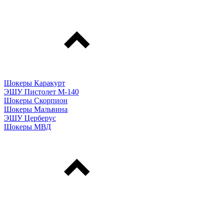
Шокеры Каракурт
ЭШУ Пистолет М-140
Шокеры Скорпион
Шокеры Мальвина
ЭШУ Церберус
Шокеры МВД