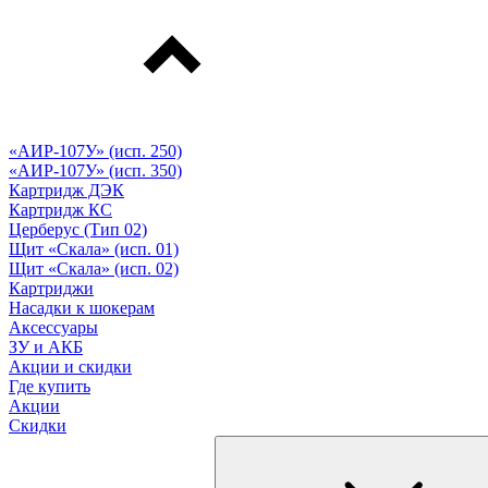
«АИР-107У» (исп. 250)
«АИР-107У» (исп. 350)
Картридж ДЭК
Картридж КС
Церберус (Тип 02)
Щит «Скала» (исп. 01)
Щит «Скала» (исп. 02)
Картриджи
Насадки к шокерам
Аксессуары
ЗУ и АКБ
Акции и скидки
Где купить
Акции
Скидки