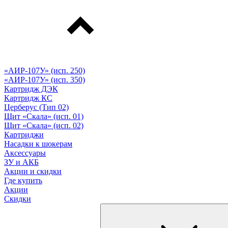
«АИР-107У» (исп. 250)
«АИР-107У» (исп. 350)
Картридж ДЭК
Картридж КС
Церберус (Тип 02)
Щит «Скала» (исп. 01)
Щит «Скала» (исп. 02)
Картриджи
Насадки к шокерам
Аксессуары
ЗУ и АКБ
Акции и скидки
Где купить
Акции
Скидки