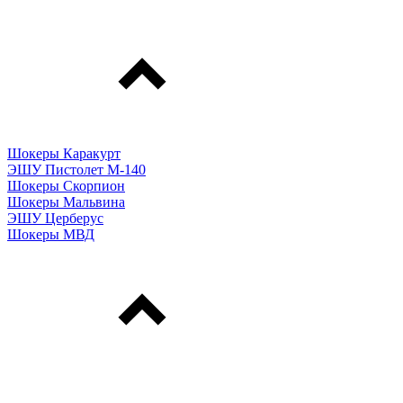
Шокеры Каракурт
ЭШУ Пистолет М-140
Шокеры Скорпион
Шокеры Мальвина
ЭШУ Церберус
Шокеры МВД