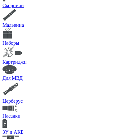
Скорпион
Мальвина
Наборы
Картриджи
Для МВД
Церберус
Насадки
ЗУ и АКБ