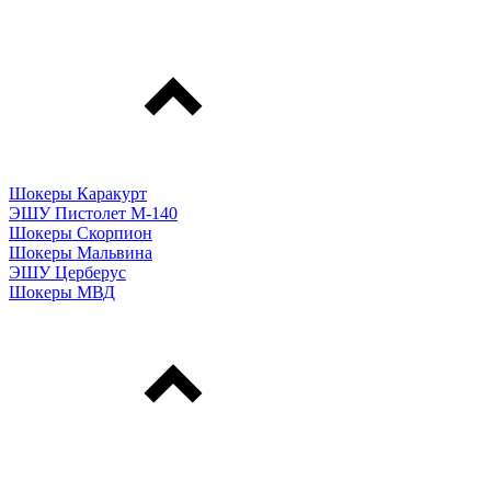
Шокеры Каракурт
ЭШУ Пистолет М-140
Шокеры Скорпион
Шокеры Мальвина
ЭШУ Церберус
Шокеры МВД