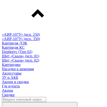
«АИР-107У» (исп. 250)
«АИР-107У» (исп. 350)
Картридж ДЭК
Картридж КС
Церберус (Тип 02)
Щит «Скала» (исп. 01)
Щит «Скала» (исп. 02)
Картриджи
Насадки к шокерам
Аксессуары
ЗУ и АКБ
Акции и скидки
Где купить
Акции
Скидки