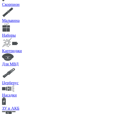
Скорпион
Мальвина
Наборы
Картриджи
Для МВД
Церберус
Насадки
ЗУ и АКБ