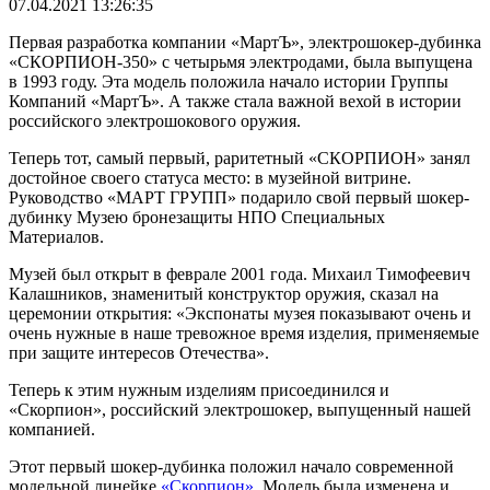
07.04.2021 13:26:35
Первая разработка компании «МартЪ», электрошокер-дубинка
«СКОРПИОН-350» с четырьмя электродами, была выпущена
в 1993 году. Эта модель положила начало истории Группы
Компаний «МартЪ». А также стала важной вехой в истории
российского электрошокового оружия.
Теперь тот, самый первый, раритетный «СКОРПИОН» занял
достойное своего статуса место: в музейной витрине.
Руководство «МАРТ ГРУПП» подарило свой первый шокер-
дубинку Музею бронезащиты НПО Специальных
Материалов.
Музей был открыт в феврале 2001 года. Михаил Тимофеевич
Калашников, знаменитый конструктор оружия, сказал на
церемонии открытия: «Экспонаты музея показывают очень и
очень нужные в наше тревожное время изделия, применяемые
при защите интересов Отечества».
Теперь к этим нужным изделиям присоединился и
«Скорпион», российский электрошокер, выпущенный нашей
компанией.
Этот первый шокер-дубинка положил начало современной
модельной линейке
«Скорпион»
. Модель была изменена и