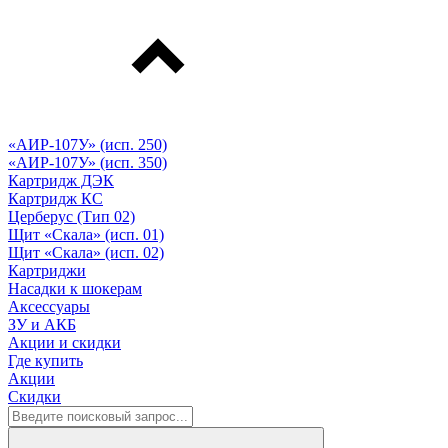
«АИР-107У» (исп. 250)
«АИР-107У» (исп. 350)
Картридж ДЭК
Картридж КС
Церберус (Тип 02)
Щит «Скала» (исп. 01)
Щит «Скала» (исп. 02)
Картриджи
Насадки к шокерам
Аксессуары
ЗУ и АКБ
Акции и скидки
Где купить
Акции
Скидки