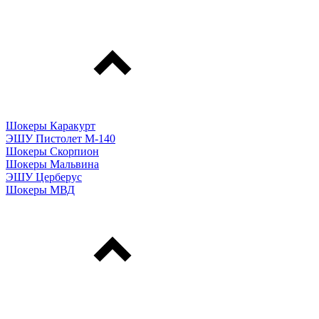
Шокеры Каракурт
ЭШУ Пистолет М-140
Шокеры Скорпион
Шокеры Мальвина
ЭШУ Церберус
Шокеры МВД