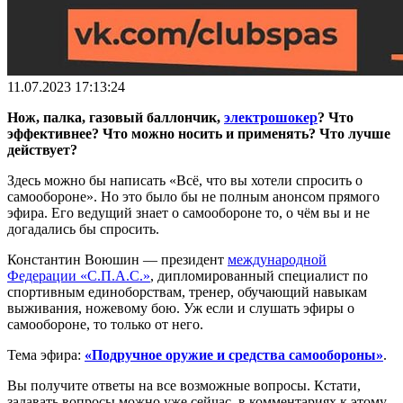
11.07.2023 17:13:24
Нож, палка, газовый баллончик,
электрошокер
? Что
эффективнее? Что можно носить и применять? Что лучше
действует?
Здесь можно бы написать «Всё, что вы хотели спросить о
самообороне». Но это было бы не полным анонсом прямого
эфира. Его ведущий знает о самообороне то, о чём вы и не
догадались бы спросить.
Константин Воюшин — президент
международной
Федерации «С.П.А.С.»
, дипломированный специалист по
спортивным единоборствам, тренер, обучающий навыкам
выживания, ножевому бою. Уж если и слушать эфиры о
самообороне, то только от него.
Тема эфира:
«Подручное оружие и средства самообороны»
.
Вы получите ответы на все возможные вопросы. Кстати,
задавать вопросы можно уже сейчас, в комментариях к этому