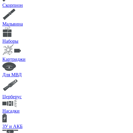
Скорпион
Мальвина
Наборы
Картриджи
Для МВД
Церберус
Насадки
ЗУ и АКБ