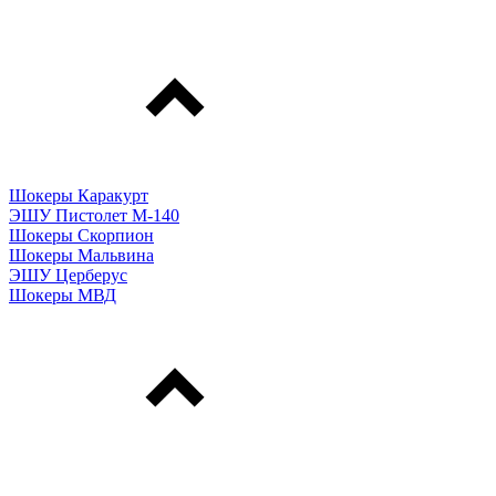
Шокеры Каракурт
ЭШУ Пистолет М-140
Шокеры Скорпион
Шокеры Мальвина
ЭШУ Церберус
Шокеры МВД