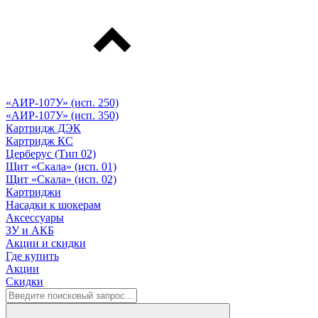
«АИР-107У» (исп. 250)
«АИР-107У» (исп. 350)
Картридж ДЭК
Картридж КС
Церберус (Тип 02)
Щит «Скала» (исп. 01)
Щит «Скала» (исп. 02)
Картриджи
Насадки к шокерам
Аксессуары
ЗУ и АКБ
Акции и скидки
Где купить
Акции
Скидки