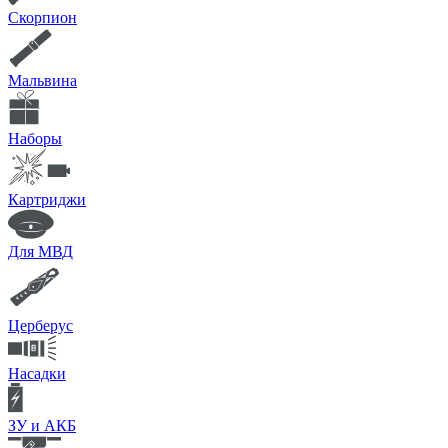
Скорпион
Мальвина
Наборы
Картриджи
Для МВД
Церберус
Насадки
ЗУ и АКБ