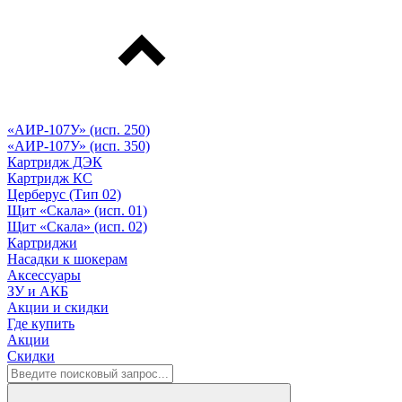
«АИР-107У» (исп. 250)
«АИР-107У» (исп. 350)
Картридж ДЭК
Картридж КС
Церберус (Тип 02)
Щит «Скала» (исп. 01)
Щит «Скала» (исп. 02)
Картриджи
Насадки к шокерам
Аксессуары
ЗУ и АКБ
Акции и скидки
Где купить
Акции
Скидки