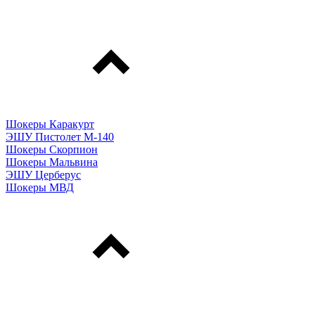
Шокеры Каракурт
ЭШУ Пистолет М-140
Шокеры Скорпион
Шокеры Мальвина
ЭШУ Церберус
Шокеры МВД