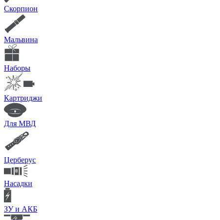
Скорпион
Мальвина
Наборы
Картриджи
Для МВД
Церберус
Насадки
ЗУ и АКБ