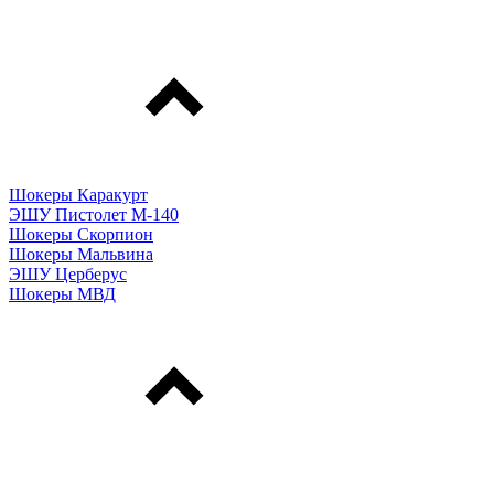
Шокеры Каракурт
ЭШУ Пистолет М-140
Шокеры Скорпион
Шокеры Мальвина
ЭШУ Церберус
Шокеры МВД