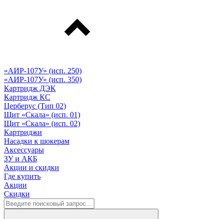
«АИР-107У» (исп. 250)
«АИР-107У» (исп. 350)
Картридж ДЭК
Картридж КС
Церберус (Тип 02)
Щит «Скала» (исп. 01)
Щит «Скала» (исп. 02)
Картриджи
Насадки к шокерам
Аксессуары
ЗУ и АКБ
Акции и скидки
Где купить
Акции
Скидки