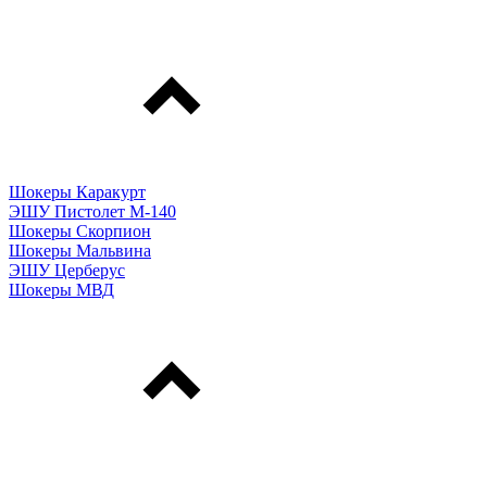
Шокеры Каракурт
ЭШУ Пистолет М-140
Шокеры Скорпион
Шокеры Мальвина
ЭШУ Церберус
Шокеры МВД