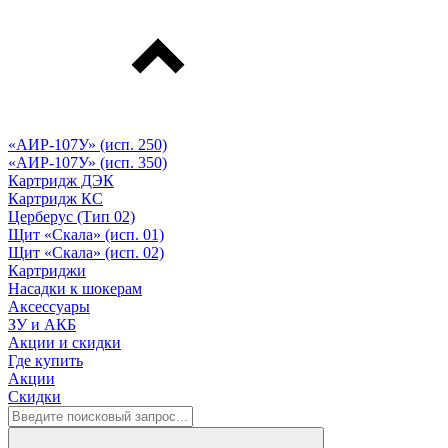
«АИР-107У» (исп. 250)
«АИР-107У» (исп. 350)
Картридж ДЭК
Картридж КС
Церберус (Тип 02)
Щит «Скала» (исп. 01)
Щит «Скала» (исп. 02)
Картриджи
Насадки к шокерам
Аксессуары
ЗУ и АКБ
Акции и скидки
Где купить
Акции
Скидки