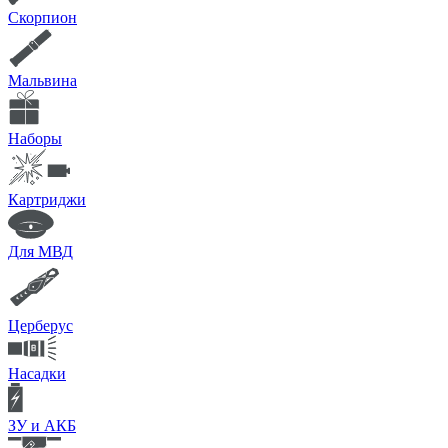
Скорпион
Мальвина
Наборы
Картриджи
Для МВД
Церберус
Насадки
ЗУ и АКБ