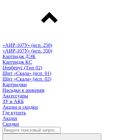
«АИР-107У» (исп. 250)
«АИР-107У» (исп. 350)
Картридж ДЭК
Картридж КС
Церберус (Тип 02)
Щит «Скала» (исп. 01)
Щит «Скала» (исп. 02)
Картриджи
Насадки к шокерам
Аксессуары
ЗУ и АКБ
Акции и скидки
Где купить
Акции
Скидки