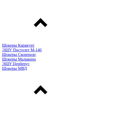
Шокеры Каракурт
ЭШУ Пистолет М-140
Шокеры Скорпион
Шокеры Мальвина
ЭШУ Церберус
Шокеры МВД