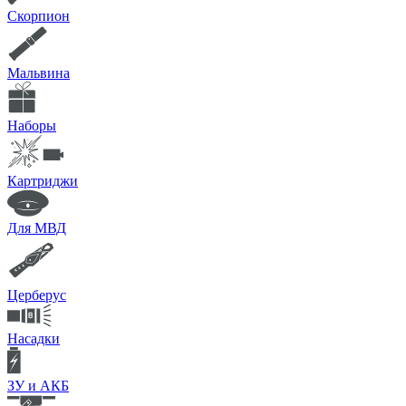
Скорпион
Мальвина
Наборы
Картриджи
Для МВД
Церберус
Насадки
ЗУ и АКБ