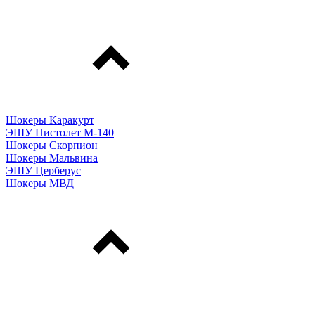
Шокеры Каракурт
ЭШУ Пистолет М-140
Шокеры Скорпион
Шокеры Мальвина
ЭШУ Церберус
Шокеры МВД