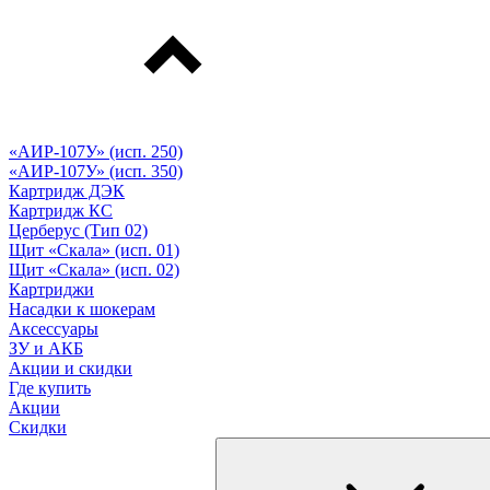
«АИР-107У» (исп. 250)
«АИР-107У» (исп. 350)
Картридж ДЭК
Картридж КС
Церберус (Тип 02)
Щит «Скала» (исп. 01)
Щит «Скала» (исп. 02)
Картриджи
Насадки к шокерам
Аксессуары
ЗУ и АКБ
Акции и скидки
Где купить
Акции
Скидки