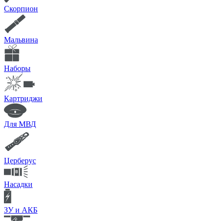
Скорпион
Мальвина
Наборы
Картриджи
Для МВД
Церберус
Насадки
ЗУ и АКБ