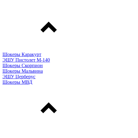
Шокеры Каракурт
ЭШУ Пистолет М-140
Шокеры Скорпион
Шокеры Мальвина
ЭШУ Церберус
Шокеры МВД