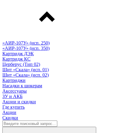
«АИР-107У» (исп. 250)
«АИР-107У» (исп. 350)
Картридж ДЭК
Картридж КС
Церберус (Тип 02)
Щит «Скала» (исп. 01)
Щит «Скала» (исп. 02)
Картриджи
Насадки к шокерам
Аксессуары
ЗУ и АКБ
Акции и скидки
Где купить
Акции
Скидки