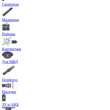
Скорпион
Мальвина
Наборы
Картриджи
Для МВД
Церберус
Насадки
ЗУ и АКБ