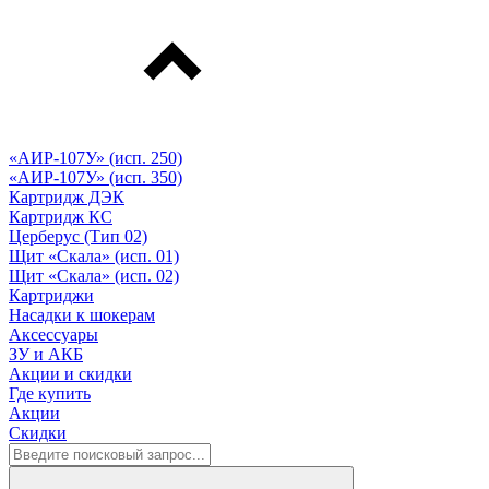
«АИР-107У» (исп. 250)
«АИР-107У» (исп. 350)
Картридж ДЭК
Картридж КС
Церберус (Тип 02)
Щит «Скала» (исп. 01)
Щит «Скала» (исп. 02)
Картриджи
Насадки к шокерам
Аксессуары
ЗУ и АКБ
Акции и скидки
Где купить
Акции
Скидки