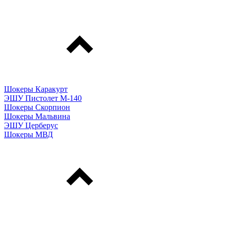
Шокеры Каракурт
ЭШУ Пистолет М-140
Шокеры Скорпион
Шокеры Мальвина
ЭШУ Церберус
Шокеры МВД