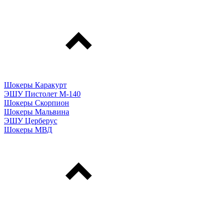
Шокеры Каракурт
ЭШУ Пистолет М-140
Шокеры Скорпион
Шокеры Мальвина
ЭШУ Церберус
Шокеры МВД