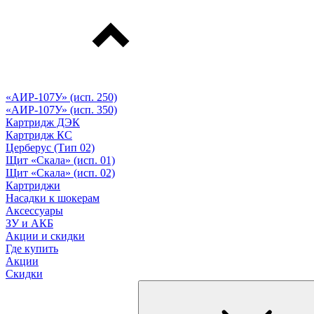
«АИР-107У» (исп. 250)
«АИР-107У» (исп. 350)
Картридж ДЭК
Картридж КС
Церберус (Тип 02)
Щит «Скала» (исп. 01)
Щит «Скала» (исп. 02)
Картриджи
Насадки к шокерам
Аксессуары
ЗУ и АКБ
Акции и скидки
Где купить
Акции
Скидки