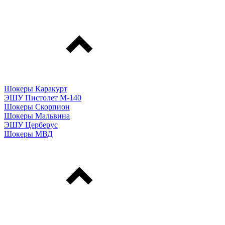
Шокеры Каракурт
ЭШУ Пистолет М-140
Шокеры Скорпион
Шокеры Мальвина
ЭШУ Церберус
Шокеры МВД