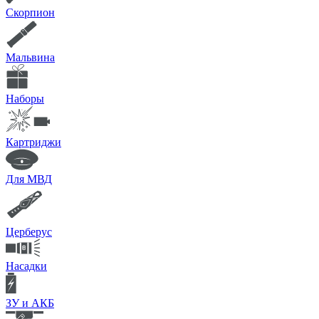
Скорпион
Мальвина
Наборы
Картриджи
Для МВД
Церберус
Насадки
ЗУ и АКБ