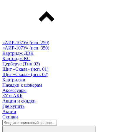
«АИР-107У» (исп. 250)
«АИР-107У» (исп. 350)
Картридж ДЭК
Картридж КС
Церберус (Тип 02)
Щит «Скала» (исп. 01)
Щит «Скала» (исп. 02)
Картриджи
Насадки к шокерам
Аксессуары
ЗУ и АКБ
Акции и скидки
Где купить
Акции
Скидки