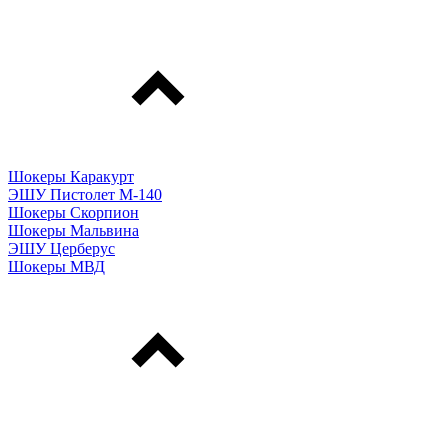
Шокеры Каракурт
ЭШУ Пистолет М-140
Шокеры Скорпион
Шокеры Мальвина
ЭШУ Церберус
Шокеры МВД