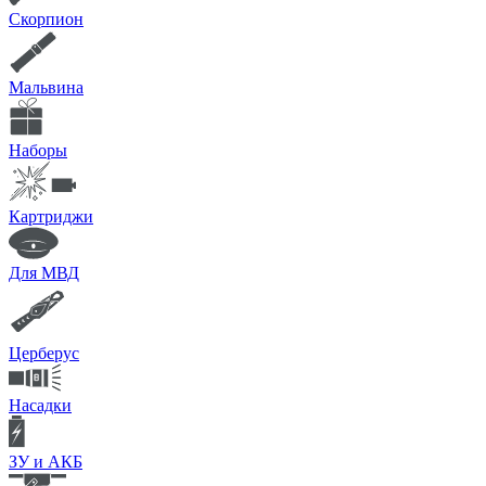
Скорпион
Мальвина
Наборы
Картриджи
Для МВД
Церберус
Насадки
ЗУ и АКБ