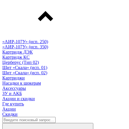
«АИР-107У» (исп. 250)
«АИР-107У» (исп. 350)
Картридж ДЭК
Картридж КС
Церберус (Тип 02)
Щит «Скала» (исп. 01)
Щит «Скала» (исп. 02)
Картриджи
Насадки к шокерам
Аксессуары
ЗУ и АКБ
Акции и скидки
Где купить
Акции
Скидки