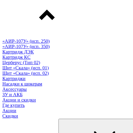
«АИР-107У» (исп. 250)
«АИР-107У» (исп. 350)
Картридж ДЭК
Картридж КС
Церберус (Тип 02)
Щит «Скала» (исп. 01)
Щит «Скала» (исп. 02)
Картриджи
Насадки к шокерам
Аксессуары
ЗУ и АКБ
Акции и скидки
Где купить
Акции
Скидки