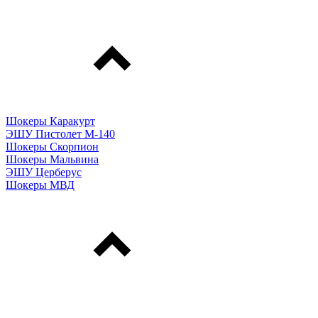
Шокеры Каракурт
ЭШУ Пистолет М-140
Шокеры Скорпион
Шокеры Мальвина
ЭШУ Церберус
Шокеры МВД